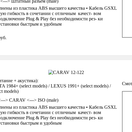
 <---> Штатный разъем (male)
нены из пластика ABS высшего качества • Кабель GSXL
ую гибкость в сочетании с отличным качест- вом
одключение Plug & Play без необходимости рез- ки
 установки быстрым и удобным
уб.
ание + акустика):
Смот
984+ (select models) / LEXUS 1991+ (select models) /
t models)
<---> CARAV <---> ISO (male)
нены из пластика ABS высшего качества • Кабель GSXL
ую гибкость в сочетании с отличным качест- вом
одключение Plug & Play без необходимости рез- ки
 установки быстрым и удобным