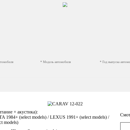
втомобиля
* Модель автомобиля
* Год выпуска автом
U
ание + акустика):
Смот
984+ (select models) / LEXUS 1991+ (select models) /
t models)