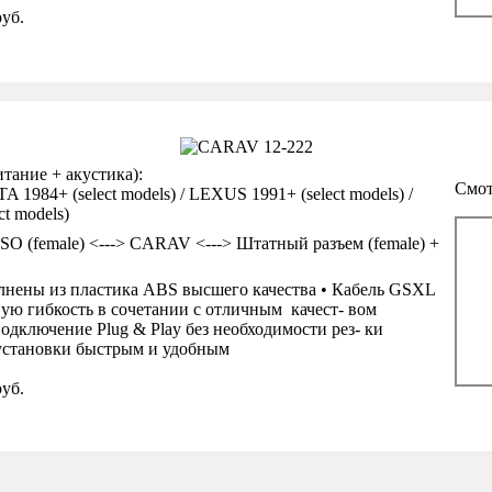
уб.
ание + акустика):
Смот
984+ (select models) / LEXUS 1991+ (select models) /
t models)
SO (female) <---> CARAV <---> Штатный разъем (female) +
нены из пластика ABS высшего качества • Кабель GSXL
ую гибкость в сочетании с отличным качест- вом
одключение Plug & Play без необходимости рез- ки
 установки быстрым и удобным
уб.