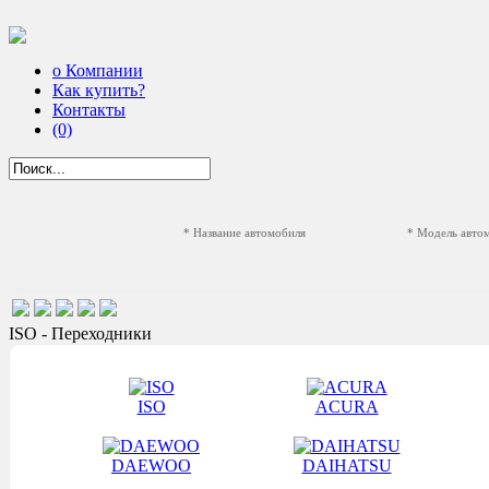
о Компании
Как купить?
Контакты
(0)
* Название автомобиля
* Модель авто
ISO - Переходники
ISO
ACURA
DAEWOO
DAIHATSU